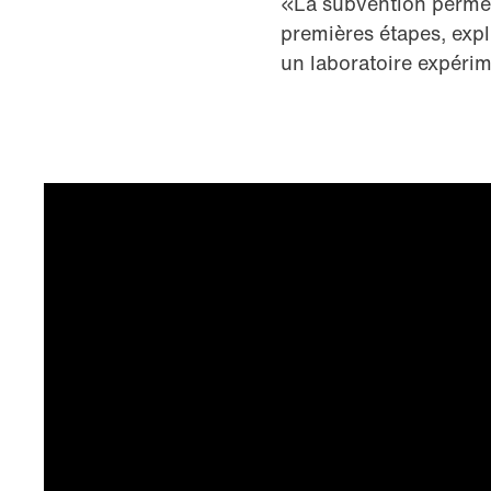
«La subvention permet 
premières étapes, expl
un ­laboratoire expéri