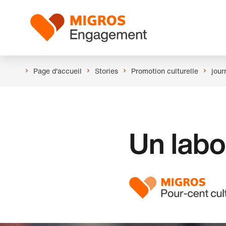
Ignorer
En-
les
tête
Logo
liens
de
navigation
Page d'accueil
Stories
Promotion culturelle
jour
Un labo