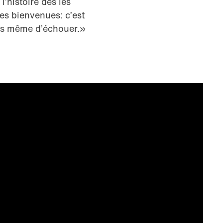
’histoire dès les
les bienvenues: c’est
fois même d’échouer.»