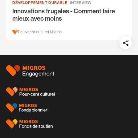
DÉVELOPPEMENT DURABLE
INTERVIEW
Innovations frugales - Comment faire
mieux avec moins
Pour-cent culturel Migros
Teil
auf:
Pied
de
page