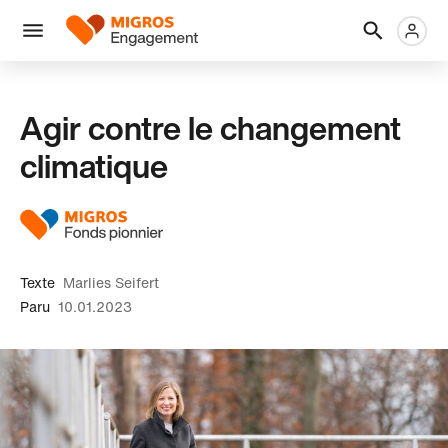
Ignorer
En-
Métanaviga
Logo
les
tête
liens
Menu
de
navigation
Agir contre le changement
climatique
Texte
Marlies Seifert
Paru
10.01.2023