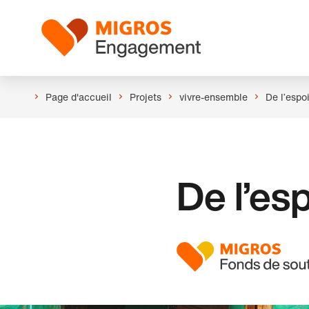
Ignorer
En-
les
tête
Logo
liens
de
navigation
Page d'accueil
Projets
vivre-ensemble
De l’espoi
De l’esp