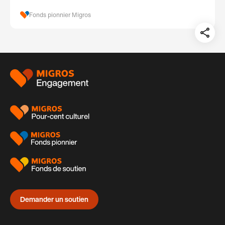
Fonds pionnier Migros
Teil
auf:
Pied
de
page
Demander un soutien