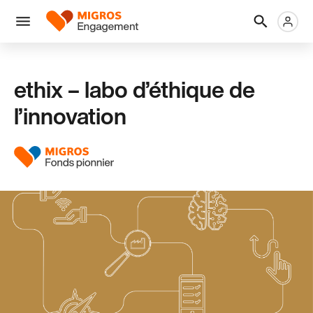
Ignorer
En-
Métanaviga
Logo
les
tête
liens
Menu
de
navigation
ethix – labo d’éthique de
l’innovation