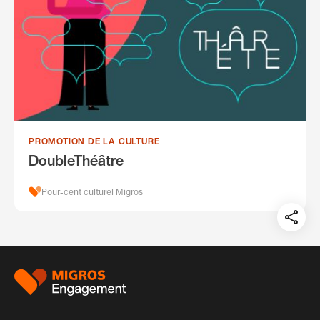
PROMOTION DE LA CULTURE
DoubleThéâtre
Pour-cent culturel Migros
Teil
auf:
Pied
de
page