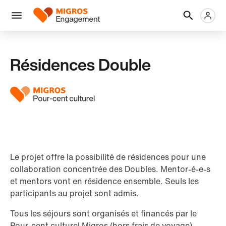
Ignorer
En-
Métanaviga
Logo
les
tête
liens
Menu
de
navigation
Résidences Double
Le projet offre la possibilité de résidences pour une
collaboration concentrée des Doubles. Mentor-é-e-s
et mentors vont en résidence ensemble. Seuls les
participants au projet sont admis.
Tous les séjours sont organisés et financés par le
Pour-cent culturel Migros (hors frais de voyage).