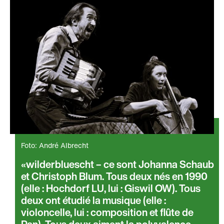
Foto: André Albrecht
wilderbluescht – ce sont Johanna Schaub
et Christoph Blum. Tous deux nés en 1990
(elle : Hochdorf LU, lui : Giswil OW). Tous
deux ont étudié la musique (elle :
violoncelle, lui : composition et flûte de