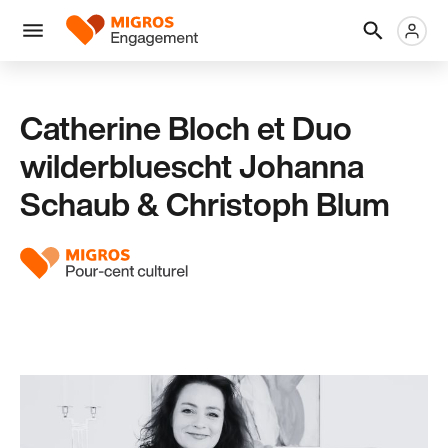
Ignorer
En-
Métanaviga
Logo
les
tête
liens
Menu
de
navigation
Catherine Bloch et Duo
wilderbluescht Johanna
Schaub & Christoph Blum