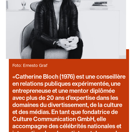
Foto: Ernesto Graf
Catherine Bloch (1976) est une conseillère
en relations publiques expérimentée, une
entrepreneuse et une mentor diplômée
avec plus de 20 ans d’expertise dans les
domaines du divertissement, de la culture
et des médias. En tant que fondatrice de
Culture Communication GmbH, elle
accompagne des célébrités nationales et