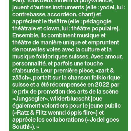
Pan). Tous deux aiment la polyvalence,
jouent d'autres instruments (elle : yodel, lui :
contrebasse, accordéon, chant) et
apprécient le théâtre (elle : pédagogie
théâtrale et clown, lui : théâtre populaire).
Ensemble, ils combinent musique et
théâtre de manière unique et empruntent
de nouvelles voies avec la culture et la
musique folkloriques suisses. Avec amour,
personnalité, et parfois une touche
d'absurde. Leur première pièce, «zart &
zääch», portait sur la chanson folklorique
suisse et a été récompensée en 2022 par
le prix de promotion des arts de la scène
«Jungsegler». wilderbluescht joue
également volontiers pour le jeune public
(«Ratz & Flitz wennd öppis fiire») et
apprécie les collaborations («Jodel goes
South!»).