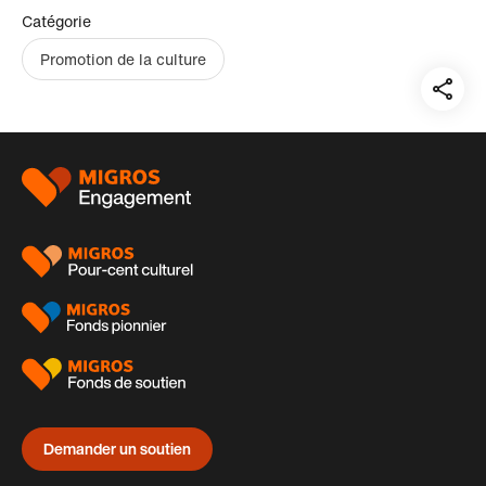
Catégorie
Promotion de la culture
Teil
auf:
Pied
de
page
Demander un soutien