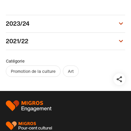
2023/24
2021/22
Catégorie
Promotion de la culture
Art
Teil
auf:
Pied
de
page