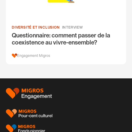
DIVERSITÉ ET INCLUSION
INTERVIEW
Questionnaire: comment passer de la
coexistence au vivre-ensemble?
Engagement Migros
Pied
de
page