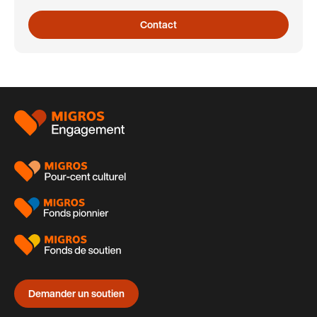
Contact
Pied
de
page
Demander un soutien