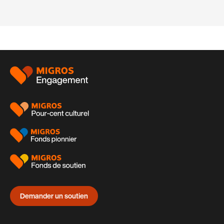
Pied
de
page
Demander un soutien