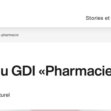
Navigation
Stories et
principale
i-pharmacie
du GDI «Pharmaci