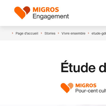
Ignorer
En-
les
tête
Logo
liens
de
navigation
Page d'accueil
Stories
Vivre ensemble
etude-gd
Étude 