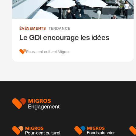
ÉVÉNEMENTS
TENDANCE
Le GDI encourage les idées
Pour-cent culturel Migros
Pied
de
page