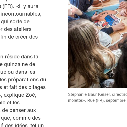
 (FR). «Il y aura
 incontournables,
qui sorte de
r des ateliers
afin de créer des
on réside dans la
ne quinzaine de
Rue ou dans les
 les préparations du
s et fait des pliages
, explique Zoé,
Stéphanie Baur-Keiser, directric
molette». Rue (FR), septembre
le et les
s de penser aux
utique, comme des
é des idées, tel un