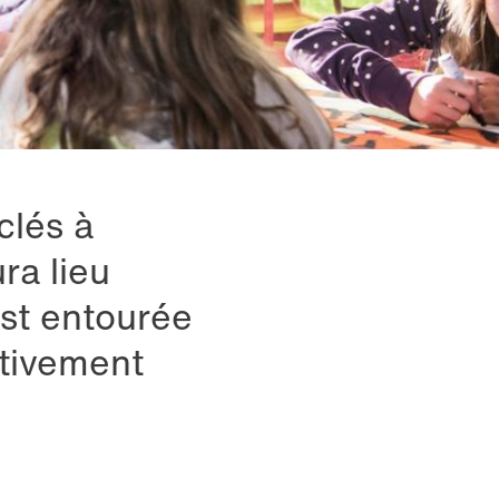
clés à
ra lieu
est entourée
ctivement