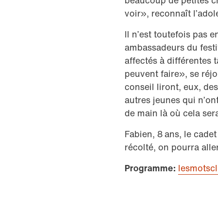
beaucoup de petites cho
voir», reconnaît l’adol
Il n’est toutefois pas 
ambassadeurs du festiva
affectés à différentes
peuvent faire», se réj
conseil liront, eux, d
autres jeunes qui n’on
de main là où cela ser
Fabien, 8 ans, le cadet
récolté, on pourra all
Programme:
lesmotscl