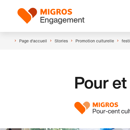
Ignorer
En-
les
tête
Logo
liens
de
navigation
Page d'accueil
Stories
Promotion culturelle
fest
Pour et