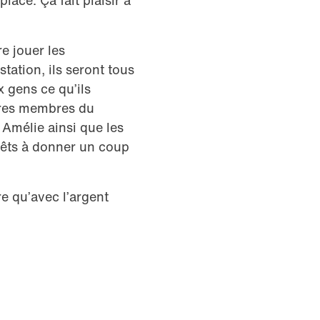
lace. Ça fait plaisir à
re jouer les
tation, ils seront tous
x gens ce qu’ils
utres membres du
 Amélie ainsi que les
prêts à donner un coup
re qu’avec l’argent