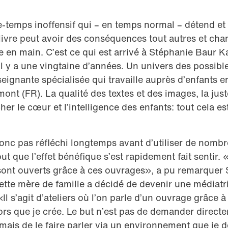
e-temps inoffensif qui – en temps normal – détend et
ivre peut avoir des conséquences tout autres et chan
ge en main. C’est ce qui est arrivé à Stéphanie Baur K
 il y a une vingtaine d’années. Un univers des possible
eignante spécialisée qui travaille auprès d’enfants e
nt (FR). La qualité des textes et des images, la just
her le cœur et l’intelligence des enfants: tout cela es
onc pas réfléchi longtemps avant d’utiliser de nombr
out que l’effet bénéfique s’est rapidement fait sentir
sont ouverts grâce à ces ouvrages», a pu remarquer
ette mère de famille a décidé de devenir une médiatri
 «Il s’agit d’ateliers où l’on parle d’un ouvrage grâce 
rs que je crée. Le but n’est pas de demander directe
, mais de le faire parler via un environnement que je