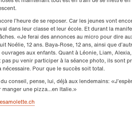
ses et maintenant tout est en train de se mettre en p
escent.
encore l’heure de se reposer. Car les jeunes vont enco
l dans leur classe et leur école. Et durant la manifes
 tâches. «Je ferai des annonces au micro pour dire au
ouit Noélie, 12 ans. Baya-Rose, 12 ans, ainsi que d’a
es ouvrages aux enfants. Quant à Léonie, Liam, Alexia,
t pas pu venir participer à la séance photo, ils sont 
a nécessaire. Pour que le succès soit total.
 du conseil, pense, lui, déjà aux lendemains: «J’espè
er manger une pizza…en Italie.»
esamolette.ch