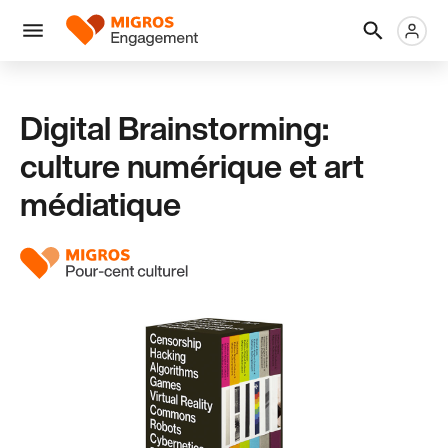
Ignorer
En-
Métanaviga
Logo
les
tête
liens
Menu
de
navigation
Digital Brainstorming:
culture numérique et art
médiatique