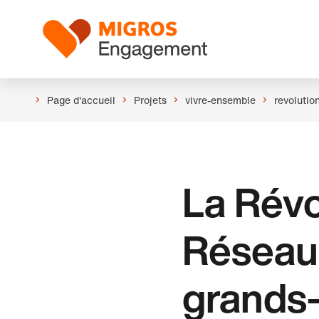
Ignorer
En-
les
tête
Logo
liens
de
navigation
Page d'accueil
Projets
vivre-ensemble
revolutio
La Révo
Réseau 
grands