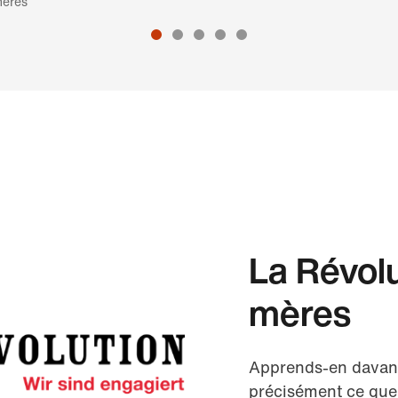
mères
La Révol
mères
Apprends-en davant
précisément ce que