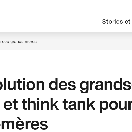
Navigation
Stories et
principale
n-des-grands-meres
lution des grand
et think tank pou
-mères