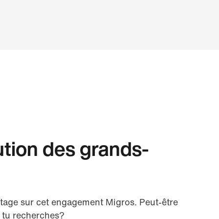
Discu
ution des grands-
age sur cet engagement Migros. Peut-être
 tu recherches?