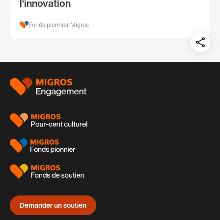
l‘innovation
Fonds pionnier Migros
Teil
auf:
Pied
de
page
Demander un soutien