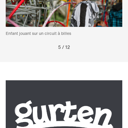
Enfant jouant sur un circuit à billes
Pet
5
/
12