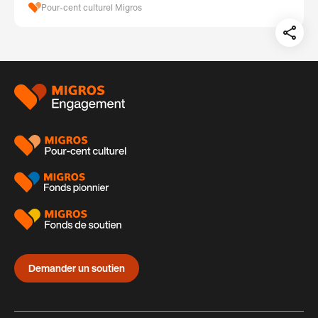
Pour-cent culturel Migros
Teil
auf:
Pied
de
page
Demander un soutien