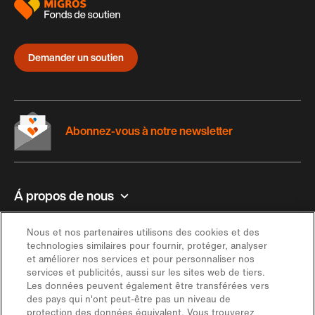
Demander un soutien
Abonnez-vous à notre newsletter
Á propos de nous
Contact et aide
Nous et nos partenaires utilisons des cookies et des
technologies similaires pour fournir, protéger, analyser
et améliorer nos services et pour personnaliser nos
Inspiration
services et publicités, aussi sur les sites web de tiers.
Les données peuvent également être transférées vers
des pays qui n'ont peut-être pas un niveau de
Offre
protection des données équivalent. Vous trouverez