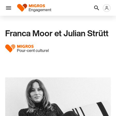
Ignorer
En-
Métanaviga
Logo
les
tête
liens
Menu
de
navigation
Franca Moor et Julian Strütt