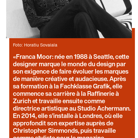
Foto: Horatiu Sovaiala
Franca Moor: née en 1988 à Seattle, cette
designer marque le monde du design par
son exigence de faire évoluer les marques
de manière créative et audacieuse. Après
sa formation à la Fachklasse Grafik, elle
commence sa carrière à la Raffinerie à
Zurich et travaille ensuite comme
directrice artistique au Studio Achermann.
En 2014, elle s’installe à Londres, où elle
approfondit son expertise auprès de
Christopher Simmonds, puis travaille
comme styliste pour le magazine