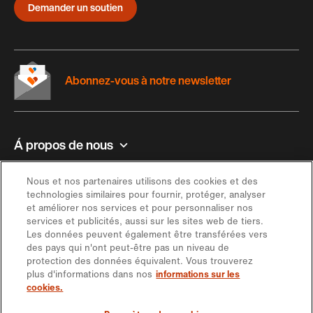
Demander un soutien
Abonnez-vous à notre newsletter
Á propos de nous
Contact et aide
Nous et nos partenaires utilisons des cookies et des
technologies similaires pour fournir, protéger, analyser
et améliorer nos services et pour personnaliser nos
Inspiration
services et publicités, aussi sur les sites web de tiers.
Les données peuvent également être transférées vers
des pays qui n'ont peut-être pas un niveau de
Offre
protection des données équivalent. Vous trouverez
plus d'informations dans nos
informations sur les
cookies.
Rester en contact