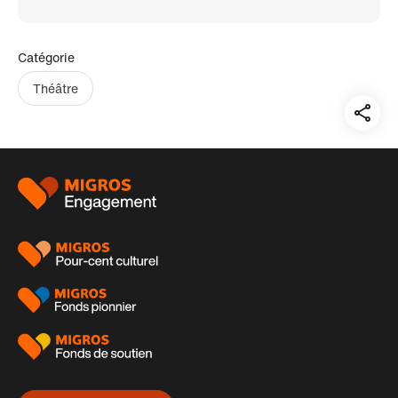
Catégorie
Théâtre
Teil
auf:
Pied
de
page