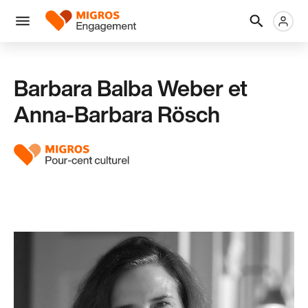
Ignorer
En-
Métanaviga
Logo
les
tête
liens
Menu
de
navigation
Barbara Balba Weber et
Anna-Barbara Rösch