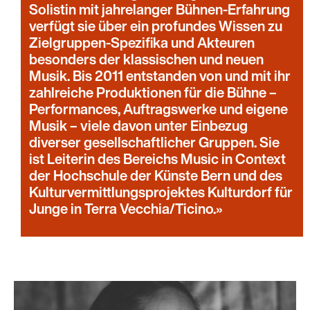
Solistin mit jahrelanger Bühnen-Erfahrung
verfügt sie über ein profundes Wissen zu
Zielgruppen-Spezifika und Akteuren
besonders der klassischen und neuen
Musik. Bis 2011 entstanden von und mit ihr
zahlreiche Produktionen für die Bühne –
Performances, Auftragswerke und eigene
Musik – viele davon unter Einbezug
diverser gesellschaftlicher Gruppen. Sie
ist Leiterin des Bereichs Music in Context
der Hochschule der Künste Bern und des
Kulturvermittlungsprojektes Kulturdorf für
Junge in Terra Vecchia/Ticino.