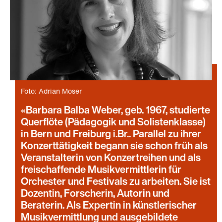
Foto: Adrian Moser
Barbara Balba Weber, geb. 1967, studierte
Querflöte (Pädagogik und Solistenklasse)
in Bern und Freiburg i.Br.. Parallel zu ihrer
Konzerttätigkeit begann sie schon früh als
Veranstalterin von Konzertreihen und als
freischaffende Musikvermittlerin für
Orchester und Festivals zu arbeiten. Sie ist
Dozentin, Forscherin, Autorin und
Beraterin. Als Expertin in künstlerischer
Musikvermittlung und ausgebildete