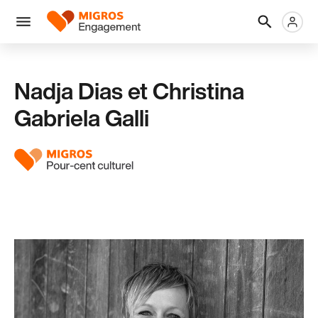
Ignorer
En-
Métanaviga
Logo
les
tête
liens
Menu
de
navigation
Nadja Dias et Christina
Gabriela Galli