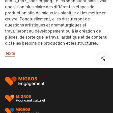
audio_tanz_spaziergang). Elles souhaitent ainsi avoir
une vision plus claire des différentes étapes de
production afin de mieux les planifier et les mettre en
œuvre. Ponctuellement, elles discuteront de
questions artistiques et dramaturgiques et
travailleront au développement ou à la création de
pièces, de sorte que le travail artistique et de contenu
dicte les besoins de production et les structures.
Texte
Teil
auf:
Pied
de
page