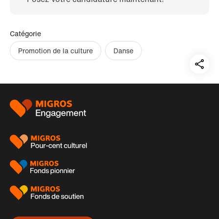
Catégorie
Promotion de la culture
Danse
Teil
auf:
Pied
de
page