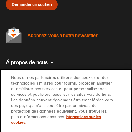
Demander un soutien
Abonnez-vous à notre newsletter
Á propos de nous
Contact et aide
Nous et nos partenaires utilisons des cookies et des
technologies similaires pour fournir, protéger, analyser
et améliorer nos services et pour personnaliser nos
Inspiration
services et publicités, aussi sur les sites web de tiers.
Les données peuvent également être transférées vers
des pays qui n'ont peut-être pas un niveau de
Offre
protection des données équivalent. Vous trouverez
plus d'informations dans nos
informations sur les
cookies.
Rester en contact