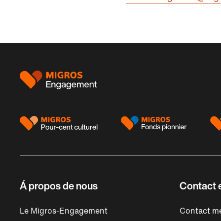
Pied
de
page
Á propos de nous
Contact e
Le Migros-Engagement
Contact mé