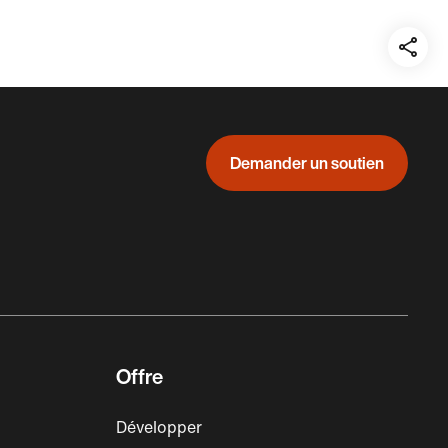
Teil
auf:
Demander un soutien
Offre
Développer