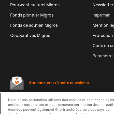
Pour-cent culturel Migros
Newsletter
Fonds pionnier Migros
Imprimer
Fonds de soutien Migros
Mention lé
Coopératives Migros
Protection
Code de co
Paramètres
Abonnez-vous à notre newsletter
Nous et nos partenaires utilisons des cookies et des technologies s
améliorer nos services et pour personnaliser nos services et public
données peuvent également être transférées vers des pays qui n'
© 2026 La Fédération des coopératives Migros