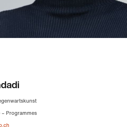
dadi
egenwartskunst
e – Programmes
b.ch