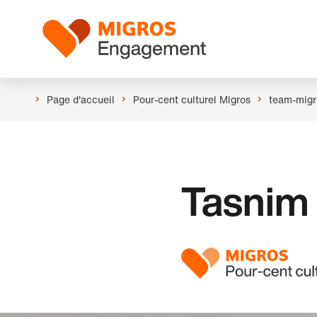
Ignorer
En-
les
tête
Logo
liens
de
navigation
Page d'accueil
Pour-cent culturel Migros
team-migr
Tasnim