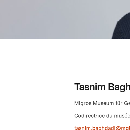
Tasnim Bagh
Migros Museum für G
Codirectrice du musé
tasnim.baghdadi@mg