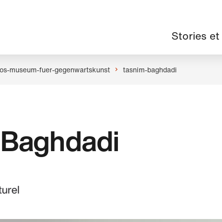
Navigation
Stories et
principale
os-museum-fuer-gegenwartskunst
tasnim-baghdadi
 Baghdadi