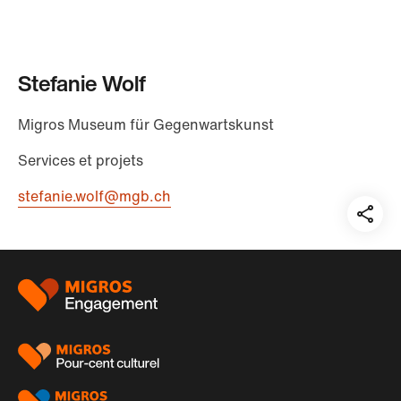
Stefanie Wolf
Migros Museum für Gegenwartskunst
Services et projets
stefanie.wolf@mgb.ch
Teil
auf:
Pied
de
page