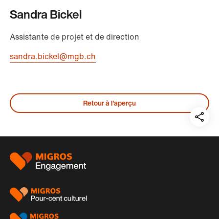
Sandra Bickel
Assistante de projet et de direction
sandra.bickel@mgb.ch
Retour à l'aperçu
Teil
auf:
Pied
de
page