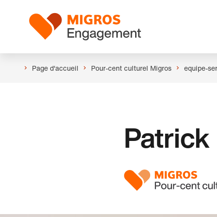
Ignorer
En-
les
tête
Logo
liens
de
navigation
Page d'accueil
Pour-cent culturel Migros
equipe-ser
Patrick 