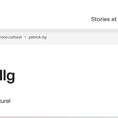
Navigation
Stories et
principale
vice-culturel
patrick-ilg
Ilg