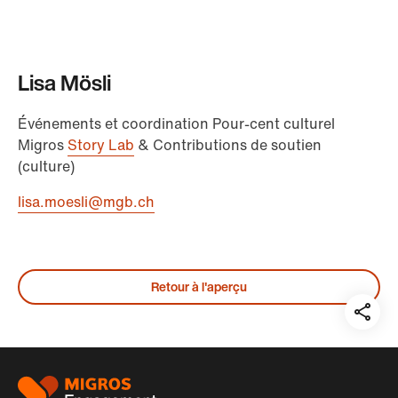
Lisa Mösli
Événements et coordination Pour-cent culturel
Migros
Story Lab
& Contributions de soutien
(culture)
lisa.moesli@mgb.ch
Retour à l'aperçu
Teil
auf:
Pied
de