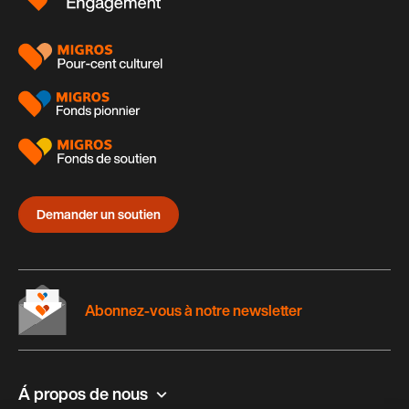
page
Demander un soutien
Abonnez-vous à notre newsletter
Á propos de nous