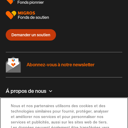
Demander un soutien
Abonnez-vous à notre newsletter
Á propos de nous
Contact et aide
Nous et nos partenaires utilisons des cookies et des
technologies similaires pour fournir, protéger, analyser
et améliorer nos services et pour personnaliser nos
Inspiration
services et publicités, aussi sur les sites web de tiers.
Les données peuvent également être transférées vers