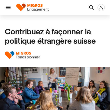
Ignorer
En-
Métanaviga
Logo
les
tête
liens
Menu
de
navigation
Contribuez à façonner la
politique étrangère suisse