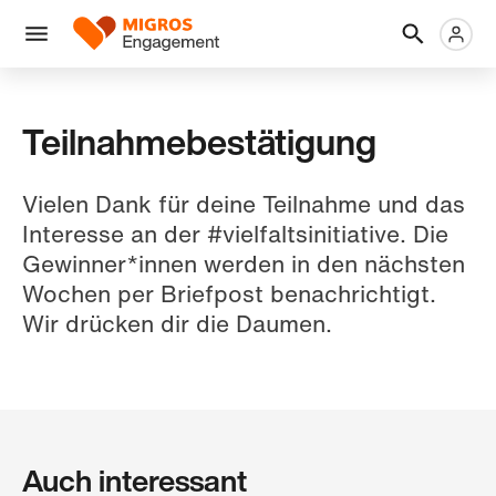
Ignorer
En-
Métanaviga
Logo
les
tête
liens
Menu
de
navigation
Teilnahmebestätigung
Vielen Dank für deine Teilnahme und das
Interesse an der #vielfaltsinitiative. Die
Gewinner*innen werden in den nächsten
Wochen per Briefpost benachrichtigt.
Wir drücken dir die Daumen.
Auch interessant