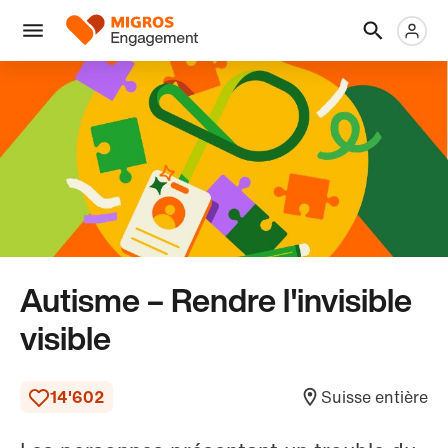
Ignorer
En-
Métanaviga
Logo
les
tête
liens
Menu
de
navigation
Autisme – Rendre l'invisible
visible
14'602
Suisse entière