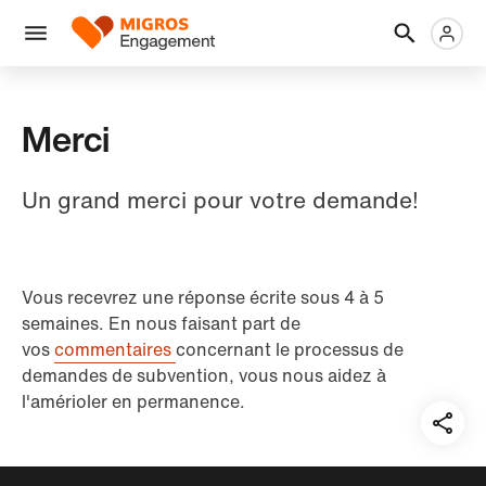
Ignorer
En-
Métanaviga
Logo
les
tête
liens
Menu
de
navigation
Merci
Un grand merci pour votre demande!
Vous recevrez une réponse écrite sous 4 à 5
semaines. En nous faisant part de
vos
commentaires
concernant le processus de
demandes de subvention, vous nous aidez à
l'amérioler en permanence.
Teil
auf: