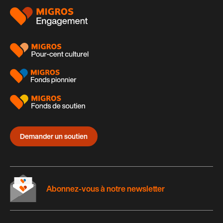
Pied
de
page
Demander un soutien
Abonnez-vous à notre newsletter