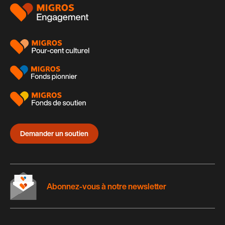
Pied
de
page
Demander un soutien
Abonnez-vous à notre newsletter