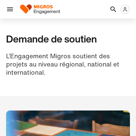
Ignorer
En-
Métanaviga
Logo
les
tête
liens
Menu
de
navigation
Demande de soutien
L’Engagement Migros soutient des
projets au niveau régional, national et
international.